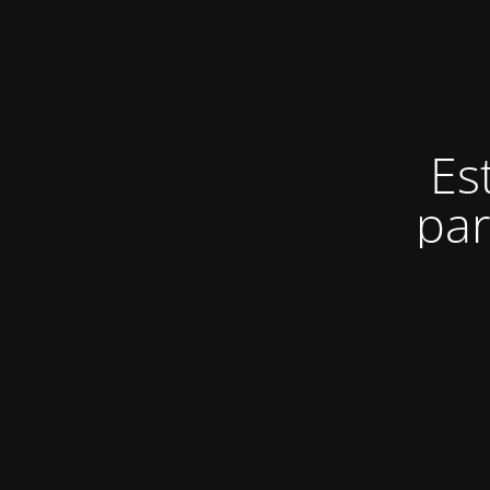
Es
par